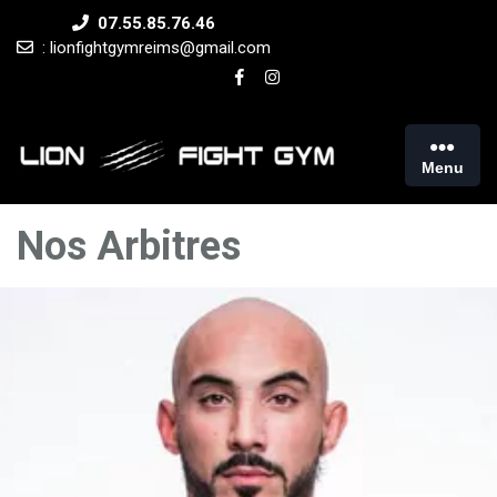
Skip
07.55.85.76.46
to
: lionfightgymreims@gmail.com
content
Menu
Nos Arbitres