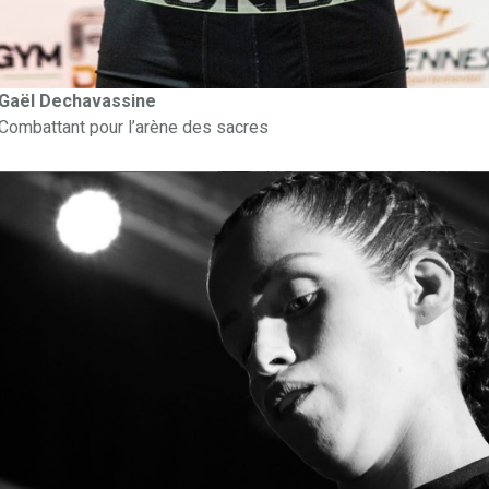
Gaël Dechavassine
Combattant pour l’arène des sacres