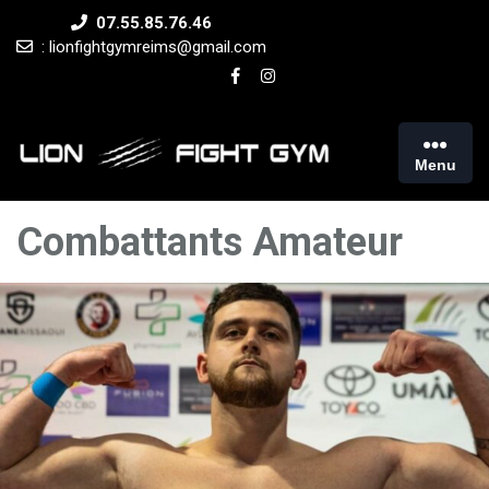
Skip
07.55.85.76.46
to
: lionfightgymreims@gmail.com
content
Menu
Combattants Amateur