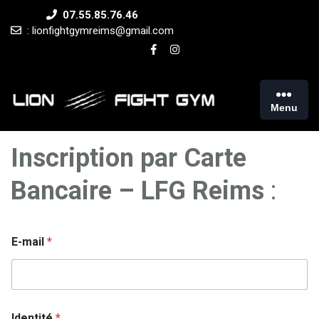
Skip
07.55.85.76.46
to
: lionfightgymreims@gmail.com
content
Menu
Inscription par Carte
Bancaire – LFG Reims
:
E-mail
*
Identité
*